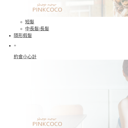
短髮
中長髮/長髮
隱形假髮
+
約會小心計