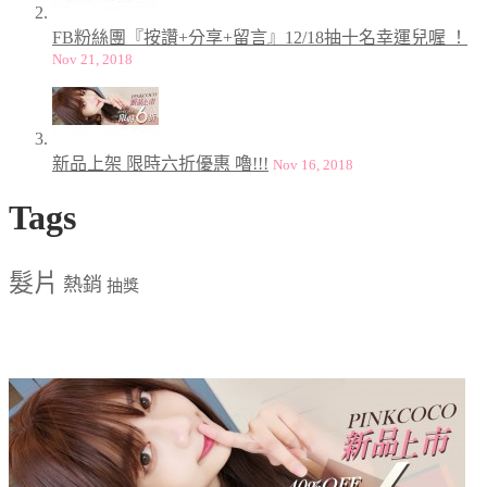
FB粉絲團『按讚+分享+留言』12/18抽十名幸運兒喔 ！
Nov 21, 2018
新品上架 限時六折優惠 嚕!!!
Nov 16, 2018
Tags
髮片
熱銷
抽獎