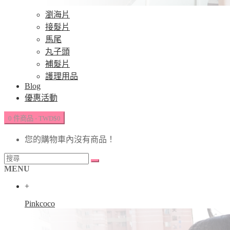
瀏海片
接髮片
馬尾
丸子頭
補髮片
護理用品
Blog
優惠活動
0 件商品 - TWD$0
您的購物車內沒有商品！
MENU
+
Pinkcoco