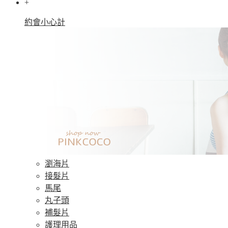
+
約會小心計
瀏海片
接髮片
馬尾
丸子頭
補髮片
護理用品