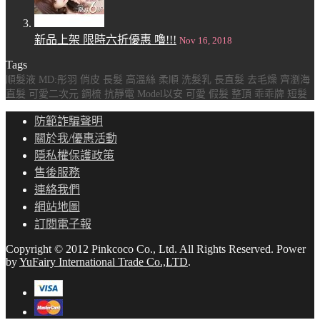
新品上架 限時六折優惠 嚕!!!
Nov 16, 2018
Tags
順髮液
MD:彤羽
俏皮
長髮
高溫絲
柔順
洗髮乳
長直髮
去毛燥
齊瀏海
直髮
可愛二次元
鋼梳
抗靜電
Model以安
可愛
假髮
整頂
乖乖牌
短髮
防範詐騙聲明
關於我/優惠活動
隱私權保護政策
售後服務
連絡我們
網站地圖
訂閱電子報
Copyright © 2012 Pinkcoco Co., Ltd. All Rights Reserved.
Power
by
YuFairy International Trade Co.,LTD
.