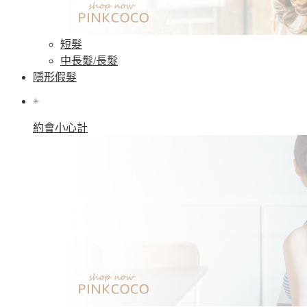
短髮
中長髮/長髮
隱形假髮
+
約會小心計