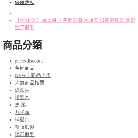
優惠活動
【W04828】頭號甜心 空氣瀏海 大頭皮 微彎中長髮 長髮
整頂假髮
商品分類
piece-discount
全部商品
NEW｜新品上市
人氣商品推薦
瀏海片
接髮片
馬 尾
丸子頭
補髮片
整頂假髮
隱形假髮