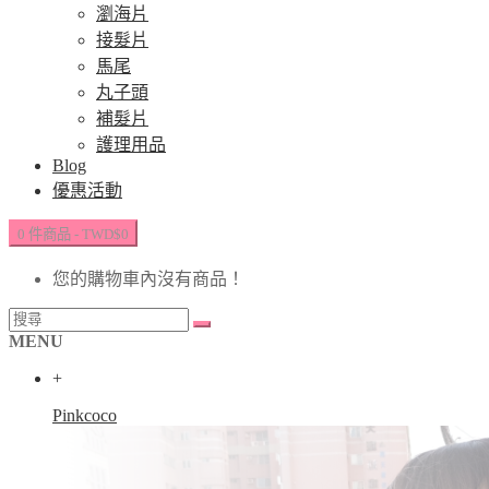
瀏海片
接髮片
馬尾
丸子頭
補髮片
護理用品
Blog
優惠活動
0 件商品 - TWD$0
您的購物車內沒有商品！
MENU
+
Pinkcoco