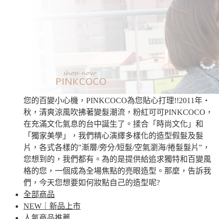
您的百變小心機，PINKCOCO為您貼心打理!!2011年‧
秋，清爽涼風吹拂著變髮潮流，粉紅可可PINKCOCO，
在充滿文化氣息的台中誕生了。揉合「時尚文化」和
「獨家美學」，我們精心演繹多樣化的造型假髮及髮
片，各式各樣的"漸層/旁分/短髮/空氣瀏海/捲髮髮片"，
您想到的，我們都有。為的是提供給追求獨特和百變風
格的您，一個成為全場焦點的亮眼造型。那麼，告訴我
們，今天您想要如何妝點自己的造型呢?
全部商品
NEW｜新品上市
人氣商品推薦