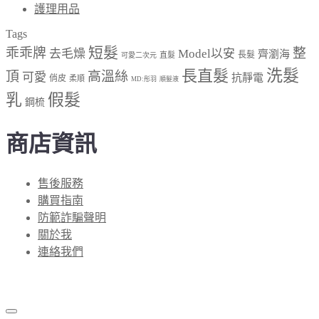
護理用品
Tags
短髮
乖乖牌
整
去毛燥
Model以安
齊瀏海
長髮
直髮
可愛二次元
長直髮
洗髮
頂
高溫絲
可愛
抗靜電
俏皮
柔順
MD:彤羽
順髮液
乳
假髮
鋼梳
商店資訊
售後服務
購買指南
防範詐騙聲明
關於我
連絡我們