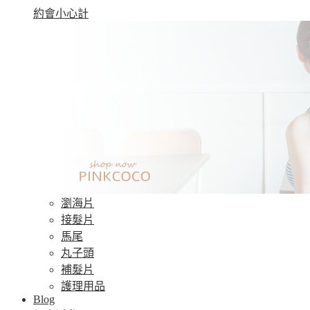
約會小心計
瀏海片
接髮片
馬尾
丸子頭
補髮片
護理用品
Blog