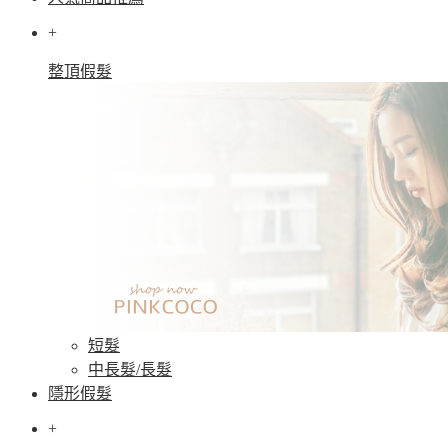
+
整頂假髮
短髮
中長髮/長髮
隱形假髮
+