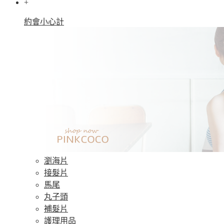
+
約會小心計
瀏海片
接髮片
馬尾
丸子頭
補髮片
護理用品