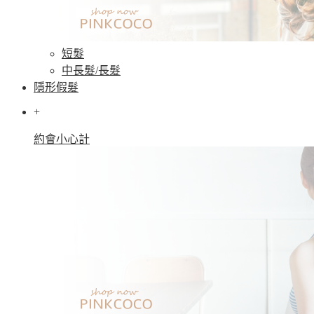
短髮
中長髮/長髮
隱形假髮
+
約會小心計