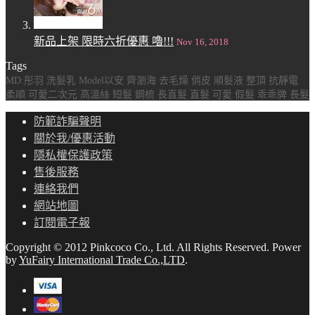
新品上架 限時六折優惠 嚕!!!
Nov 16, 2018
Tags
MD:彤羽
洗髮乳
Model以安
齊瀏海
去毛燥
俏皮
順髮液
整頂
抗靜電
柔順
可愛二次元
高溫絲
短髮
鋼梳
長直髮
直髮
可愛
假髮
乖乖牌
長髮
防範詐騙聲明
關於我/優惠活動
隱私權保護政策
售後服務
連絡我們
網站地圖
訂閱電子報
Copyright © 2012 Pinkcoco Co., Ltd. All Rights Reserved.
Power
by
YuFairy International Trade Co.,LTD
.