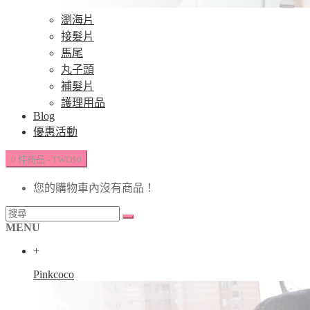
瀏海片
接髮片
馬尾
丸子頭
補髮片
護理用品
Blog
優惠活動
0 件商品 - TWD$0
您的購物車內沒有商品！
MENU
+
Pinkcoco