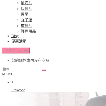
瀏海片
接髮片
馬尾
丸子頭
補髮片
護理用品
Blog
優惠活動
0 件商品 - TWD$0
您的購物車內沒有商品！
MENU
+
Pinkcoco