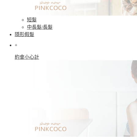
短髮
中長髮/長髮
隱形假髮
+
約會小心計