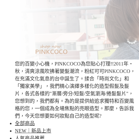
您的百變小心機，PINKCOCO為您貼心打理!!2011年‧
秋，清爽涼風吹拂著變髮潮流，粉紅可可PINKCOCO，
在充滿文化氣息的台中誕生了。揉合「時尚文化」和
「獨家美學」，我們精心演繹多樣化的造型假髮及髮
片，各式各樣的"漸層/旁分/短髮/空氣瀏海/捲髮髮片"，
您想到的，我們都有。為的是提供給追求獨特和百變風
格的您，一個成為全場焦點的亮眼造型。那麼，告訴我
們，今天您想要如何妝點自己的造型呢?
全部商品
NEW｜新品上市
人氣商品推薦