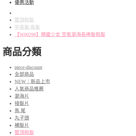
優惠活動
整頂假髮
中長髮/長髮
【W00296】精靈少女 空氣瀏海長捲髮假髮
商品分類
piece-discount
全部商品
NEW｜新品上市
人氣商品推薦
瀏海片
接髮片
馬 尾
丸子頭
補髮片
整頂假髮