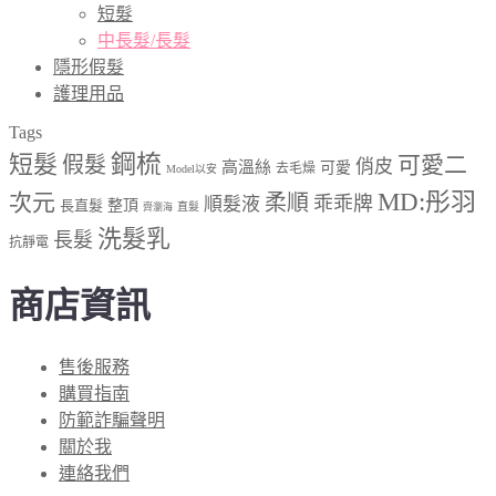
短髮
中長髮/長髮
隱形假髮
護理用品
Tags
短髮
鋼梳
可愛二
假髮
俏皮
高溫絲
可愛
去毛燥
Model以安
MD:彤羽
次元
柔順
乖乖牌
順髮液
長直髮
整頂
直髮
齊瀏海
洗髮乳
長髮
抗靜電
商店資訊
售後服務
購買指南
防範詐騙聲明
關於我
連絡我們