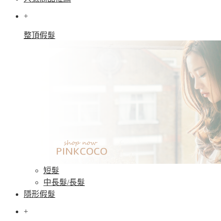
+
整頂假髮
短髮
中長髮/長髮
隱形假髮
+