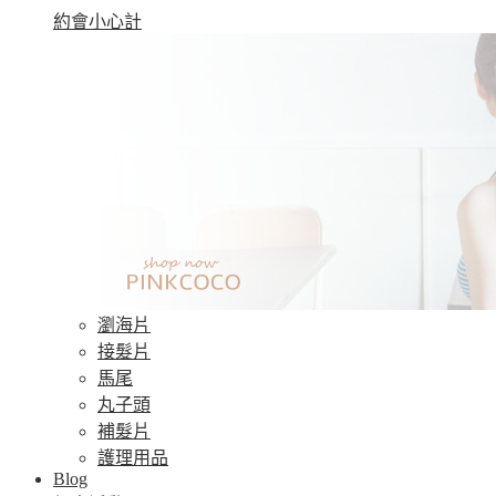
約會小心計
瀏海片
接髮片
馬尾
丸子頭
補髮片
護理用品
Blog