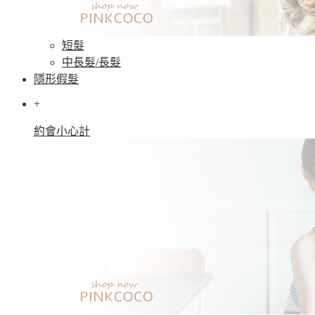
短髮
中長髮/長髮
隱形假髮
+
約會小心計