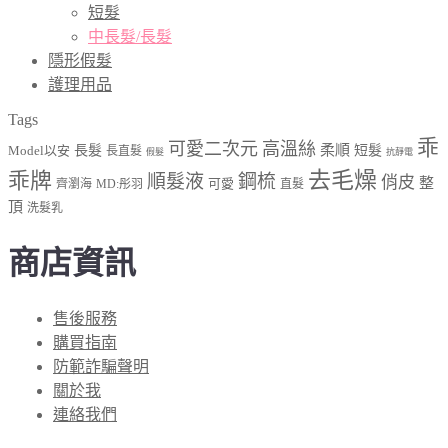
短髮
中長髮/長髮
隱形假髮
護理用品
Tags
乖
可愛二次元
高溫絲
柔順
Model以安
長髮
短髮
長直髮
假髮
抗靜電
乖牌
去毛燥
順髮液
鋼梳
俏皮
整
可愛
齊瀏海
MD:彤羽
直髮
頂
洗髮乳
商店資訊
售後服務
購買指南
防範詐騙聲明
關於我
連絡我們