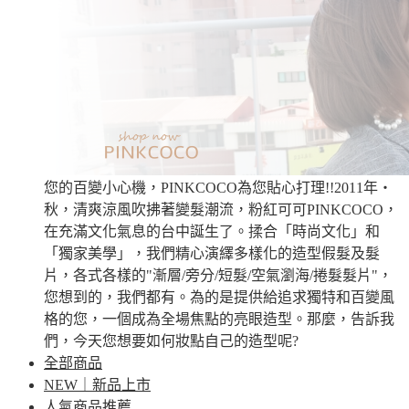
您的百變小心機，PINKCOCO為您貼心打理!!2011年‧
秋，清爽涼風吹拂著變髮潮流，粉紅可可PINKCOCO，
在充滿文化氣息的台中誕生了。揉合「時尚文化」和
「獨家美學」，我們精心演繹多樣化的造型假髮及髮
片，各式各樣的"漸層/旁分/短髮/空氣瀏海/捲髮髮片"，
您想到的，我們都有。為的是提供給追求獨特和百變風
格的您，一個成為全場焦點的亮眼造型。那麼，告訴我
們，今天您想要如何妝點自己的造型呢?
全部商品
NEW｜新品上市
人氣商品推薦