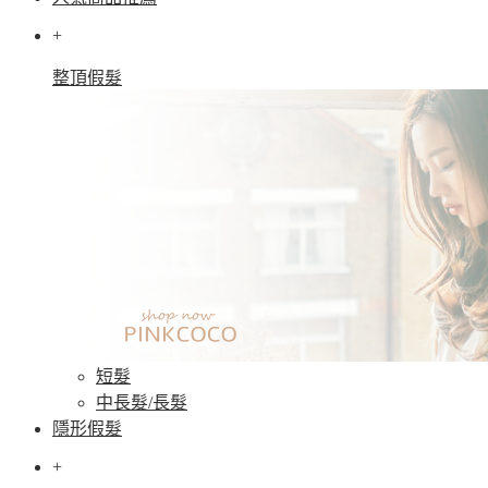
+
整頂假髮
短髮
中長髮/長髮
隱形假髮
+