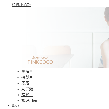
約會小心計
瀏海片
接髮片
馬尾
丸子頭
補髮片
護理用品
Blog