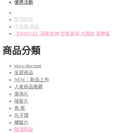
優惠活動
整頂假髮
中長髮/長髮
【W00358】清新女神 空氣瀏海 大頭皮 長捲髮
商品分類
piece-discount
全部商品
NEW｜新品上市
人氣商品推薦
瀏海片
接髮片
馬 尾
丸子頭
補髮片
整頂假髮