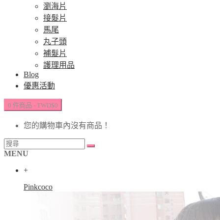
瀏海片
接髮片
馬尾
丸子頭
補髮片
護理用品
Blog
優惠活動
0 件商品 - TWD$0
您的購物車內沒有商品！
MENU
+
Pinkcoco