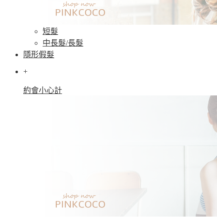
短髮
中長髮/長髮
隱形假髮
+
約會小心計