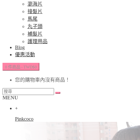
瀏海片
接髮片
馬尾
丸子頭
補髮片
護理用品
Blog
優惠活動
0 件商品 - TWD$0
您的購物車內沒有商品！
MENU
+
Pinkcoco