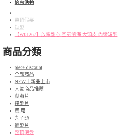
優惠活動
整頂假髮
短髮
【W01267】放電甜心 空氣瀏海 大頭皮 內彎短髮
商品分類
piece-discount
全部商品
NEW｜新品上市
人氣商品推薦
瀏海片
接髮片
馬 尾
丸子頭
補髮片
整頂假髮