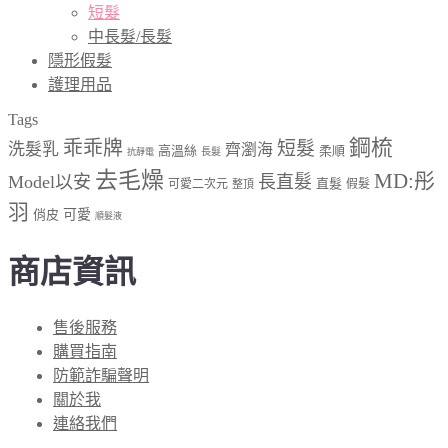
短髮
中長髮/長髮
隱形假髮
護理用品
Tags
鋼梳
乖乖牌
短髮
洗髮乳
齊瀏海
高溫絲
柔順
長髮
抗靜電
去毛燥
MD:彤
Model以安
長直髮
直髮
可愛二次元
假髮
整頂
羽
俏皮
可愛
順髮液
商店資訊
售後服務
購買指南
防範詐騙聲明
關於我
連絡我們