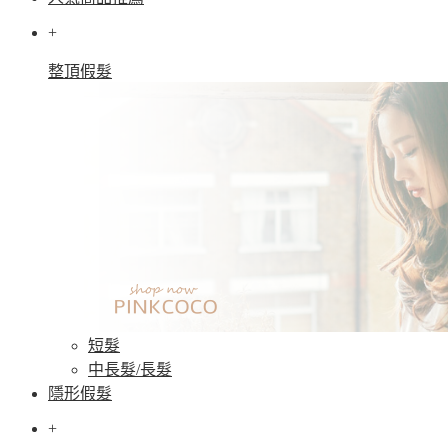
+
整頂假髮
短髮
中長髮/長髮
隱形假髮
+