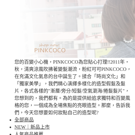
您的百變小心機，PINKCOCO為您貼心打理!!2011年‧
秋，清爽涼風吹拂著變髮潮流，粉紅可可PINKCOCO，
在充滿文化氣息的台中誕生了。揉合「時尚文化」和
「獨家美學」，我們精心演繹多樣化的造型假髮及髮
片，各式各樣的"漸層/旁分/短髮/空氣瀏海/捲髮髮片"，
您想到的，我們都有。為的是提供給追求獨特和百變風
格的您，一個成為全場焦點的亮眼造型。那麼，告訴我
們，今天您想要如何妝點自己的造型呢?
全部商品
NEW｜新品上市
人氣商品推薦