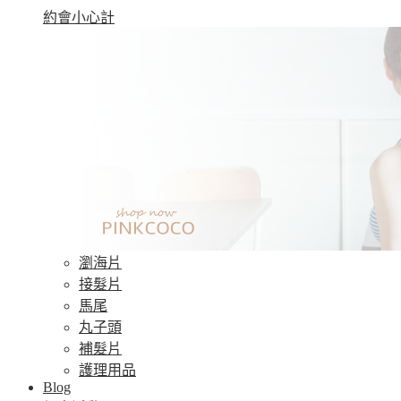
約會小心計
瀏海片
接髮片
馬尾
丸子頭
補髮片
護理用品
Blog