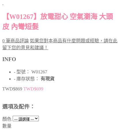
【W01267】放電甜心 空氣瀏海 大頭
皮 內彎短髮
0 筆商品評論
如果您對本商品有什麼問題或經驗，請在此
留下您的意見和建議！
INFO
- 型號： W01267
- 庫存狀態：
有現貨
TWD$869
TWD$699
選項及配件：
顏色
數量