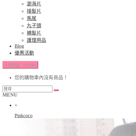
瀏海片
接髮片
馬尾
丸子頭
補髮片
護理用品
Blog
優惠活動
0 件商品 - TWD$0
您的購物車內沒有商品！
MENU
+
Pinkcoco