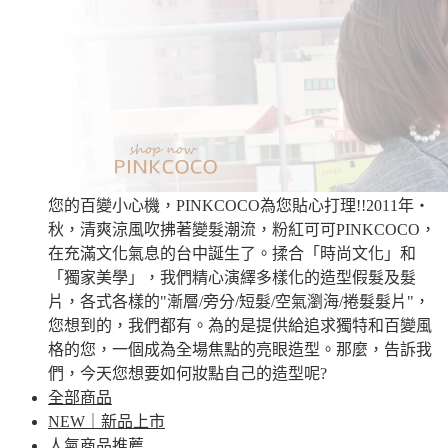
您的百變小心機，PINKCOCO為您貼心打理!!2011年‧
秋，清爽涼風吹拂著變髮潮流，粉紅可可PINKCOCO，
在充滿文化氣息的台中誕生了。揉合「時尚文化」和
「獨家美學」，我們精心演繹多樣化的造型假髮及髮
片，各式各樣的"漸層/旁分/短髮/空氣瀏海/捲髮髮片"，
您想到的，我們都有。為的是提供給追求獨特和百變風
格的您，一個成為全場焦點的亮眼造型。那麼，告訴我
們，今天您想要如何妝點自己的造型呢?
全部商品
NEW｜新品上市
人氣商品推薦