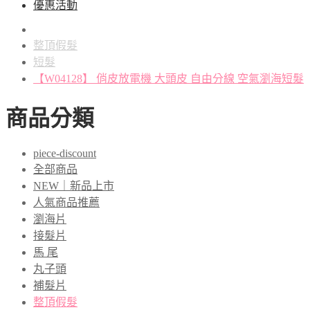
優惠活動
整頂假髮
短髮
【W04128】 俏皮放電機 大頭皮 自由分線 空氣瀏海短髮
商品分類
piece-discount
全部商品
NEW｜新品上市
人氣商品推薦
瀏海片
接髮片
馬 尾
丸子頭
補髮片
整頂假髮