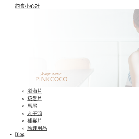
約會小心計
瀏海片
接髮片
馬尾
丸子頭
補髮片
護理用品
Blog