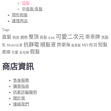
短髮
中長髮/長髮
隱形假髮
護理用品
Tags
可愛二次元
整頂
乖乖牌
直髮
鋼梳
長髮
洗髮
俏皮
高溫絲
抗靜電
順髮液
短髮
齊瀏海
MD:彤羽
乳
Model以安
長直髮
假髮
柔順
可愛
去毛燥
商店資訊
售後服務
購買指南
防範詐騙聲明
關於我
連絡我們