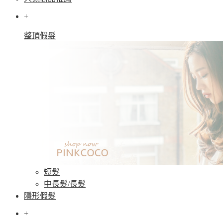
+
整頂假髮
短髮
中長髮/長髮
隱形假髮
+