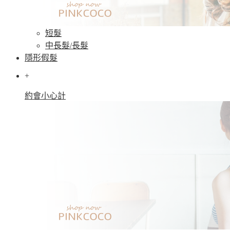
短髮
中長髮/長髮
隱形假髮
+
約會小心計