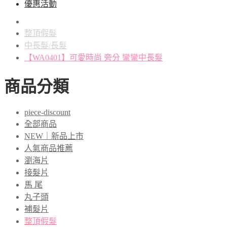
優惠活動
整頂假髮
中長髮/長髮
【WA0401】可愛時尚 旁分 彎彎中長髮
商品分類
piece-discount
全部商品
NEW｜新品上市
人氣商品推薦
瀏海片
接髮片
馬 尾
丸子頭
補髮片
整頂假髮