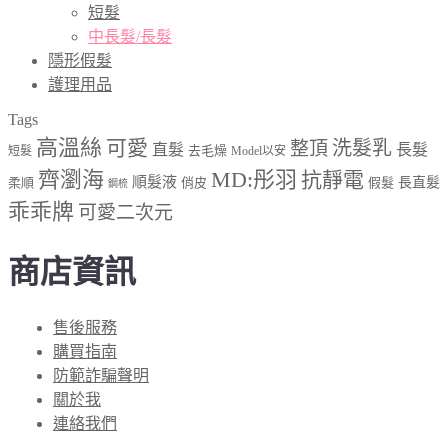
短髮
中長髮/長髮
隱形假髮
護理用品
Tags
高溫絲
可愛
洗髮乳
整頂
直髮
長髮
去毛燥
短髮
Model以安
齊瀏海
MD:彤羽
抗靜電
順髮液
柔順
俏皮
假髮
長直髮
鋼梳
乖乖牌
可愛二次元
商店資訊
售後服務
購買指南
防範詐騙聲明
關於我
連絡我們