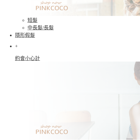
短髮
中長髮/長髮
隱形假髮
+
約會小心計