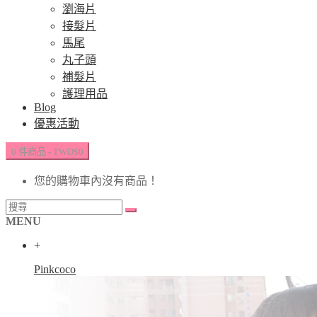
瀏海片
接髮片
馬尾
丸子頭
補髮片
護理用品
Blog
優惠活動
0 件商品 - TWD$0
您的購物車內沒有商品！
MENU
+
Pinkcoco