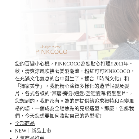
您的百變小心機，PINKCOCO為您貼心打理!!2011年‧
秋，清爽涼風吹拂著變髮潮流，粉紅可可PINKCOCO，
在充滿文化氣息的台中誕生了。揉合「時尚文化」和
「獨家美學」，我們精心演繹多樣化的造型假髮及髮
片，各式各樣的"漸層/旁分/短髮/空氣瀏海/捲髮髮片"，
您想到的，我們都有。為的是提供給追求獨特和百變風
格的您，一個成為全場焦點的亮眼造型。那麼，告訴我
們，今天您想要如何妝點自己的造型呢?
全部商品
NEW｜新品上市
人氣商品推薦