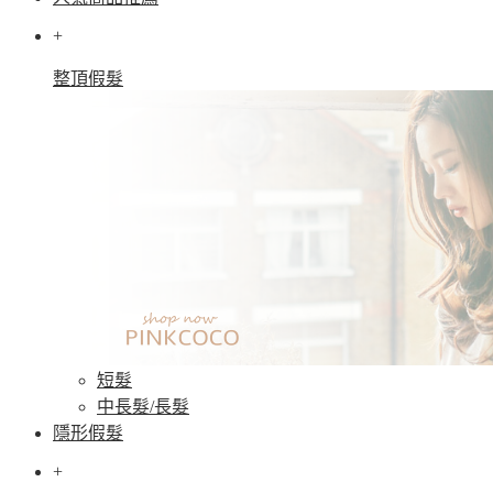
+
整頂假髮
短髮
中長髮/長髮
隱形假髮
+