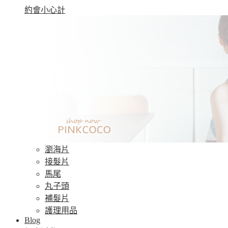
約會小心計
瀏海片
接髮片
馬尾
丸子頭
補髮片
護理用品
Blog