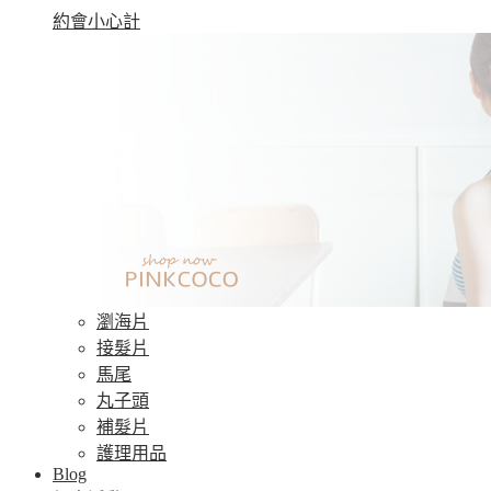
約會小心計
瀏海片
接髮片
馬尾
丸子頭
補髮片
護理用品
Blog