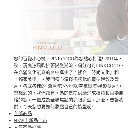
您的百變小心機，PINKCOCO為您貼心打理!!2011年‧
秋，清爽涼風吹拂著變髮潮流，粉紅可可PINKCOCO，
在充滿文化氣息的台中誕生了。揉合「時尚文化」和
「獨家美學」，我們精心演繹多樣化的造型假髮及髮
片，各式各樣的"漸層/旁分/短髮/空氣瀏海/捲髮髮片"，
您想到的，我們都有。為的是提供給追求獨特和百變風
格的您，一個成為全場焦點的亮眼造型。那麼，告訴我
們，今天您想要如何妝點自己的造型呢?
全部商品
NEW｜新品上市
人氣商品推薦