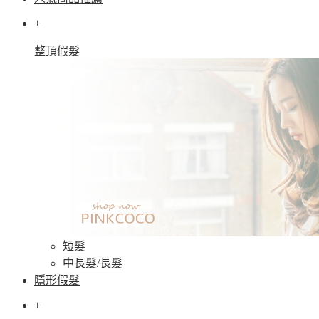
+
整頂假髮
短髮
中長髮/長髮
隱形假髮
+