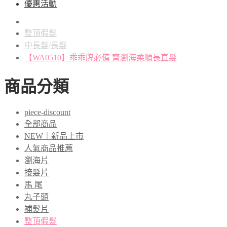
優惠活動
整頂假髮
中長髮/長髮
【WA0510】乖乖牌必備 齊瀏海柔順長直髮
商品分類
piece-discount
全部商品
NEW｜新品上市
人氣商品推薦
瀏海片
接髮片
馬 尾
丸子頭
補髮片
整頂假髮