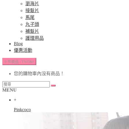
瀏海片
接髮片
馬尾
丸子頭
補髮片
護理用品
Blog
優惠活動
0 件商品 - TWD$0
您的購物車內沒有商品！
MENU
+
Pinkcoco