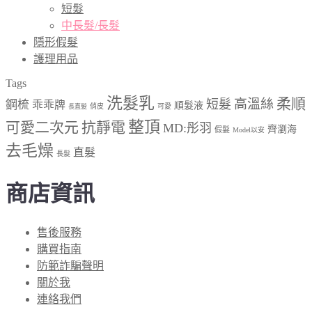
短髮
中長髮/長髮
隱形假髮
護理用品
Tags
洗髮乳
柔順
高溫絲
短髮
鋼梳
乖乖牌
順髮液
俏皮
可愛
長直髮
整頂
可愛二次元
抗靜電
MD:彤羽
齊瀏海
假髮
Model以安
去毛燥
直髮
長髮
商店資訊
售後服務
購買指南
防範詐騙聲明
關於我
連絡我們