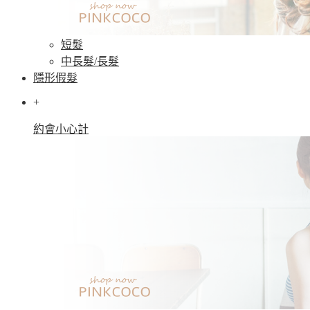
短髮
中長髮/長髮
隱形假髮
+
約會小心計