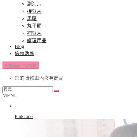
瀏海片
接髮片
馬尾
丸子頭
補髮片
護理用品
Blog
優惠活動
0 件商品 - TWD$0
您的購物車內沒有商品！
MENU
+
Pinkcoco