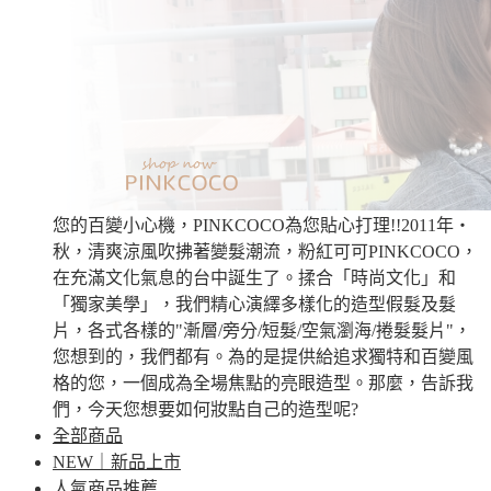
您的百變小心機，PINKCOCO為您貼心打理!!2011年‧
秋，清爽涼風吹拂著變髮潮流，粉紅可可PINKCOCO，
在充滿文化氣息的台中誕生了。揉合「時尚文化」和
「獨家美學」，我們精心演繹多樣化的造型假髮及髮
片，各式各樣的"漸層/旁分/短髮/空氣瀏海/捲髮髮片"，
您想到的，我們都有。為的是提供給追求獨特和百變風
格的您，一個成為全場焦點的亮眼造型。那麼，告訴我
們，今天您想要如何妝點自己的造型呢?
全部商品
NEW｜新品上市
人氣商品推薦