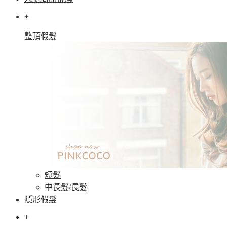
+
整頂假髮
短髮
中長髮/長髮
隱形假髮
+