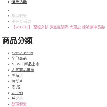
優惠活動
整頂假髮
中長髮/長髮
【W03810】 蜜糖女孩 微空氣瀏海 大頭皮 括號捲中長髮
商品分類
piece-discount
全部商品
NEW｜新品上市
人氣商品推薦
瀏海片
接髮片
馬 尾
丸子頭
補髮片
整頂假髮