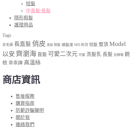
短髮
中長髮/長髮
隱形假髮
護理用品
Tags
俏皮
Model
長直髮
整頂
順髮液
短髮
去毛燥
MD:彤羽
假髮
柔順
齊瀏海
以安
可愛二次元
洗髮乳
長髮
鋼
直髮
可愛
抗靜電
高溫絲
梳
乖乖牌
商店資訊
售後服務
購買指南
防範詐騙聲明
關於我
連絡我們