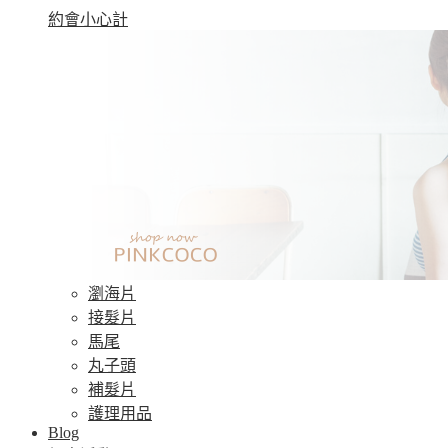
約會小心計
瀏海片
接髮片
馬尾
丸子頭
補髮片
護理用品
Blog