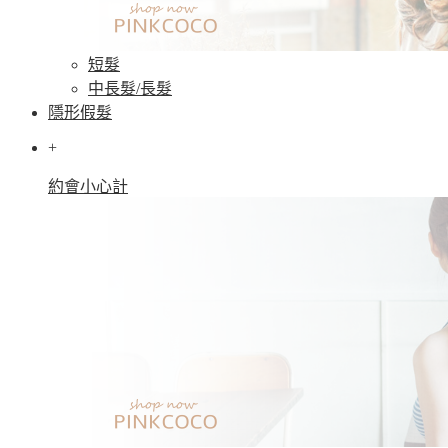
短髮
中長髮/長髮
隱形假髮
+
約會小心計